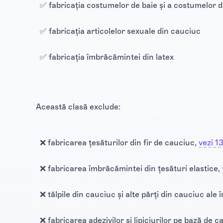
✅ fabricația costumelor de baie și a costumelor 
✅ fabricația articolelor sexuale din cauciuc
✅ fabricația îmbrăcămintei din latex
Această clasă exclude:
❌ fabricarea țesăturilor din fir de cauciuc,
vezi 1
❌ fabricarea îmbrăcămintei din țesături elastice,
❌ tălpile din cauciuc și alte părți din cauciuc ale 
❌ fabricarea adezivilor și lipiciurilor pe bază de 