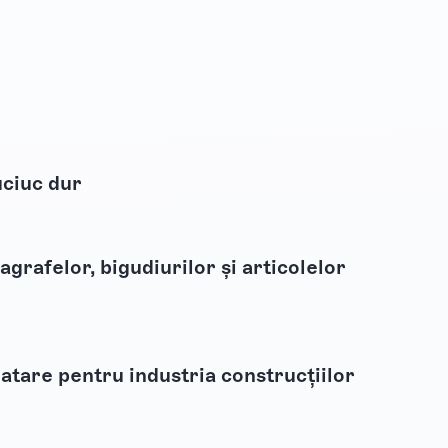
uciuc dur
agrafelor, bigudiurilor și articolelor
latare pentru industria construcțiilor