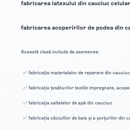
fabricarea latexului din cauciuc celula
fabricarea acoperirilor de podea din c
Această clasă include de asemenea:
✅ fabricația materialelor de reparare din cauciuc
✅ fabricația țesăturilor textile impregnate, acope
✅ fabricația saltelelor de apă din cauciuc
✅ fabricația căciulilor de baie și a șorțurilor din 