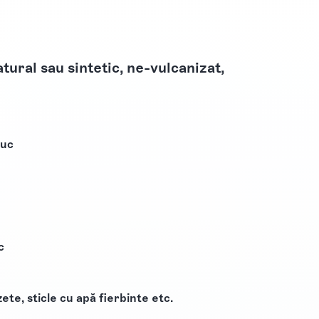
tural sau sintetic, ne-vulcanizat,
iuc
c
ete, sticle cu apă fierbinte etc.