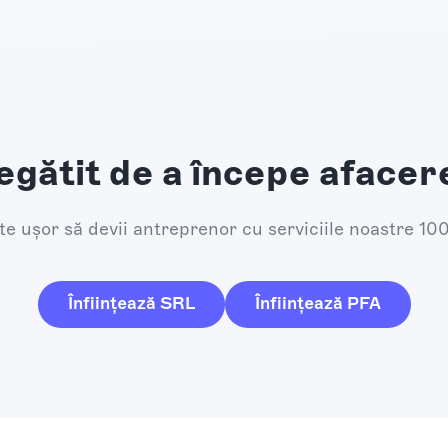
egătit de a începe afacer
e ușor să devii antreprenor cu serviciile noastre 10
Înființează SRL
Înființează PFA