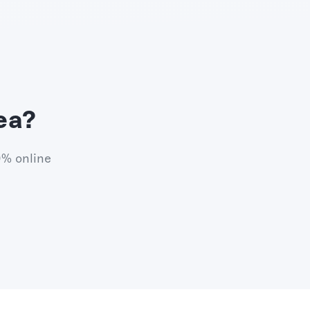
ea?
0% online