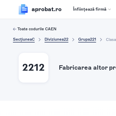
aprobat.ro
Înființează firmă
Toate codurile CAEN
Secțiunea
C
Diviziunea
22
Grupa
221
Clasa
2212
Fabricarea altor p