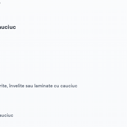
r
auciuc
rite, învelite sau laminate cu cauciuc
cauciuc