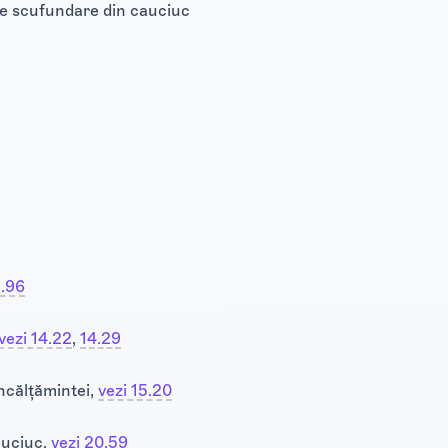
de scufundare din cauciuc
3.96
vezi 14.22
​‍​‍‌‍​,
14.29
încălțămintei,
vezi 15.20
cauciuc,
vezi 20.59