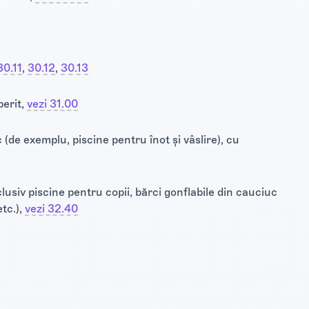
30.11
​‍​‍‌‍​,
30.12
​‍​‍‌‍​,
30.13
perit,
vezi 31.00
(de exemplu, piscine pentru înot și vâslire), cu
clusiv piscine pentru copii, bărci gonflabile din cauciuc
etc.),
vezi 32.40