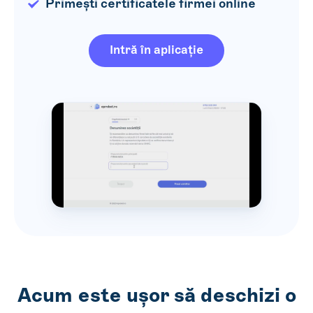
Primești certificatele firmei online
Intră în aplicație
Acum este ușor să deschizi o