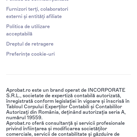
Furnizori terți, colaboratori
externi și entități afiliate
Politica de utilizare
acceptabilă
Dreptul de retragere
Preferințe cookie-uri
Aprobat.ro este un brand operat de INCORPORATE
S.R.L., societate de expertiză contabilă autorizată,
înregistrată conform legislației în vigoare și înscrisă în
Tabloul Corpului Experților Contabili și Contabililor
Autorizați din România, deținând autorizația seria A,
numărul 19559.
Aprobat.ro oferă consultanță și servicii profesionale
privind înființarea și modificarea societăților
comerciale, servicii de contabilitate și găzduire de