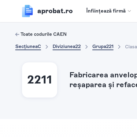
aprobat.ro
Înființează firmă
Toate codurile CAEN
Secțiunea
C
Diviziunea
22
Grupa
221
Clasa
Fabricarea anvelop
2211
reşaparea şi refac