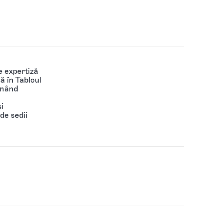
 expertiză
să în Tabloul
ținând
i
de sedii