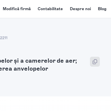
Modifică firmă
Contabilitate
Despre noi
Blog
2211
elor şi a camerelor de aer;
erea anvelopelor