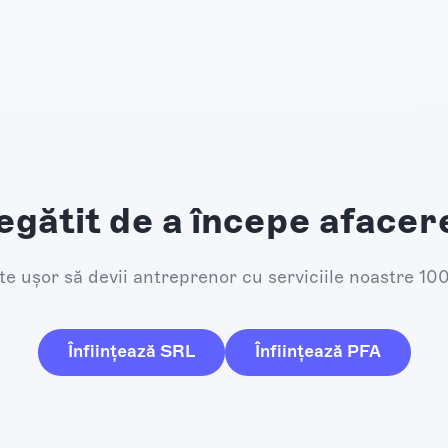
egătit de a începe afacer
e ușor să devii antreprenor cu serviciile noastre 10
Înființează SRL
Înființează PFA