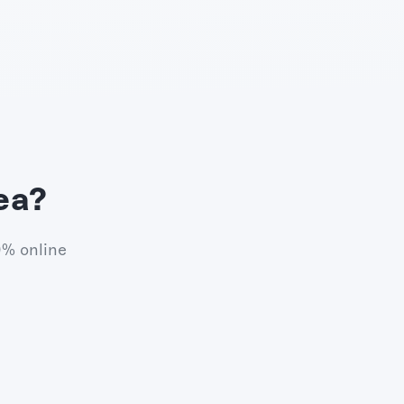
ea?
0% online