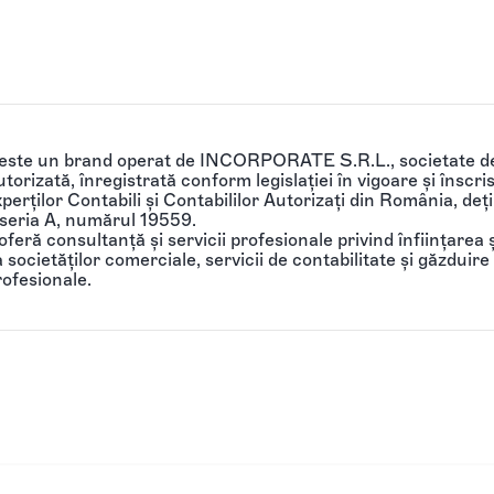
 este un brand operat de INCORPORATE S.R.L., societate de
torizată, înregistrată conform legislației în vigoare și înscri
perților Contabili și Contabililor Autorizați din România, de
 seria A, numărul 19559.
feră consultanță și servicii profesionale privind înființarea ș
societăților comerciale, servicii de contabilitate și găzduire 
rofesionale.