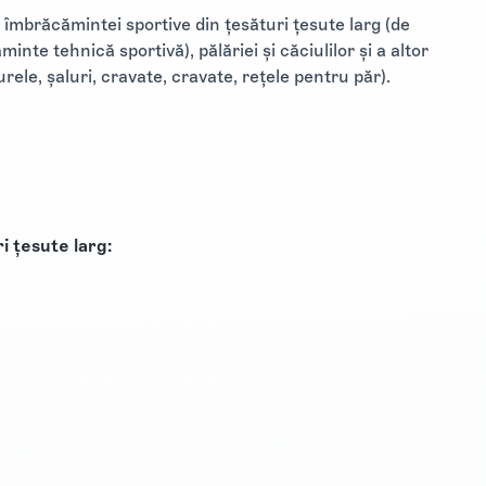
 îmbrăcămintei sportive din țesături țesute larg (de
nte tehnică sportivă), pălăriei și căciulilor și a altor
le, șaluri, cravate, cravate, rețele pentru păr).
i țesute larg: