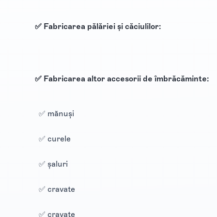
✅ Fabricarea pălăriei și căciulilor:
✅ Fabricarea altor accesorii de îmbrăcăminte:
✅ mănuși
✅ curele
✅ șaluri
✅ cravate
✅ cravate