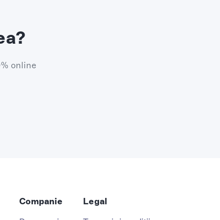
ea?
0% online
Companie
Legal