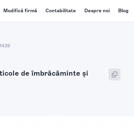
Modifică firmă
Contabilitate
Despre noi
Blog
1429
rticole de îmbrăcăminte şi