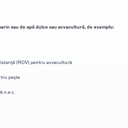
 marin sau de apă dulce sau acvacultură, de exemplu:
 distanță (ROV) pentru acvacultură
ntru pește
ă n.e.c.