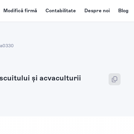
Modifică firmă
Contabilitate
Despre noi
Blog
sa
0330
scuitului şi acvaculturii