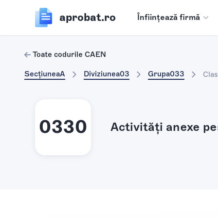
aprobat.ro
Înființează firmă
Toate codurile CAEN
Secțiunea
A
Diviziunea
03
Grupa
033
Cla
0330
Activităţi anexe pe