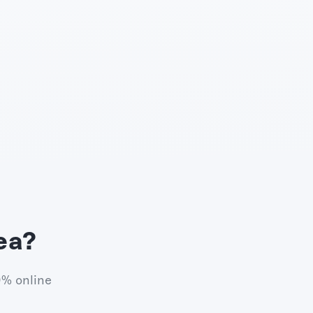
ea?
0% online