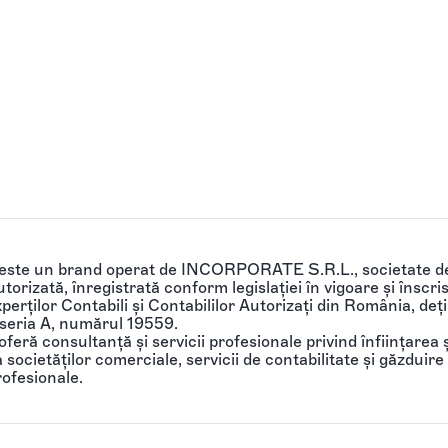
 este un brand operat de INCORPORATE S.R.L., societate de
torizată, înregistrată conform legislației în vigoare și înscri
perților Contabili și Contabililor Autorizați din România, de
 seria A, numărul 19559.
feră consultanță și servicii profesionale privind înființarea ș
societăților comerciale, servicii de contabilitate și găzduire 
rofesionale.