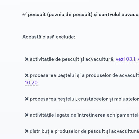
✅ pescuit (paznic de pescuit) și controlul acvacul
Această clasă exclude:
❌ activitățile de pescuit și acvacultură,
vezi 03.1
​‍‌‍‌‍​,
❌ procesarea peștelui și a produselor de acvacult
10.20
❌ procesarea peștelui, crustaceelor și moluștelor
❌ activitățile legate de întreținerea echipamentel
❌ distribuția produselor de pescuit și acvacultur