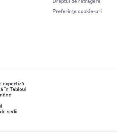
Dreptul de retragere
Preferințe cookie-uri
 expertiză
să în Tabloul
ținând
i
de sedii