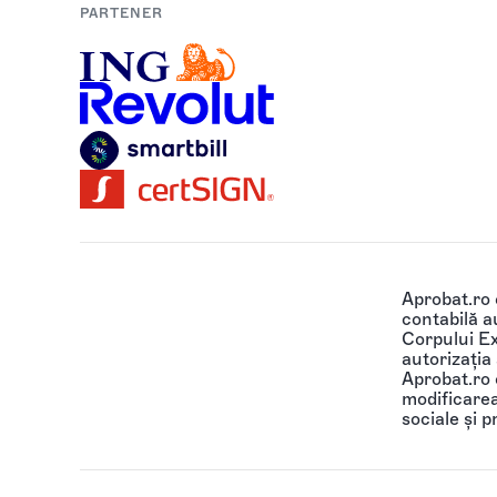
PARTENER
Aprobat.ro
contabilă au
Corpului Ex
autorizația
Aprobat.ro o
modificarea 
sociale și p