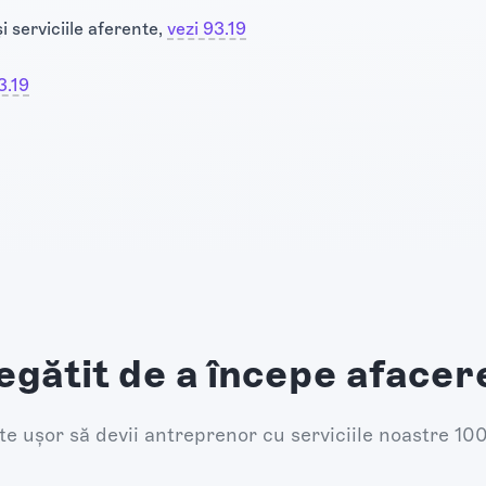
i serviciile aferente,
vezi 93.19
3.19
egătit de a începe afacer
e ușor să devii antreprenor cu serviciile noastre 10