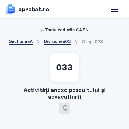
aprobat.ro
Toate codurile CAEN
Secțiunea
A
Diviziunea
03
Grupa
033
033
Activităţi anexe pescuitului şi
acvaculturii