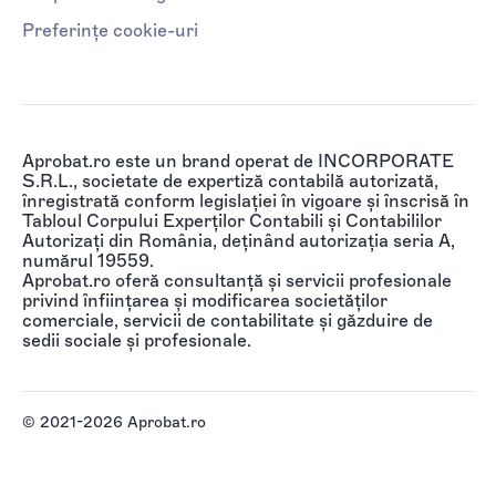
Preferințe cookie-uri
Aprobat.ro este un brand operat de INCORPORATE
S.R.L., societate de expertiză contabilă autorizată,
înregistrată conform legislației în vigoare și înscrisă în
Tabloul Corpului Experților Contabili și Contabililor
Autorizați din România, deținând autorizația seria A,
numărul 19559.
Aprobat.ro oferă consultanță și servicii profesionale
privind înființarea și modificarea societăților
comerciale, servicii de contabilitate și găzduire de
sedii sociale și profesionale.
© 2021-2026 Aprobat.ro