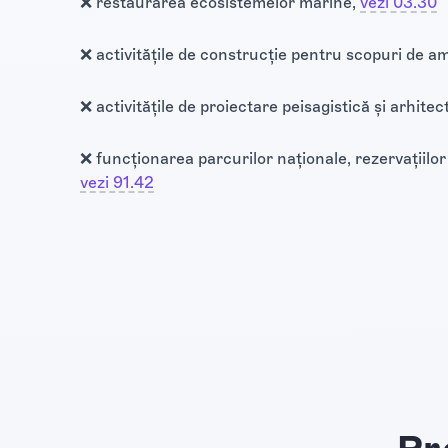
❌ restaurarea ecosistemelor marine,
vezi 03.30
❌ activitățile de construcție pentru scopuri de a
❌ activitățile de proiectare peisagistică și arhitec
❌ funcționarea parcurilor naționale, rezervațiilor 
vezi 91.42