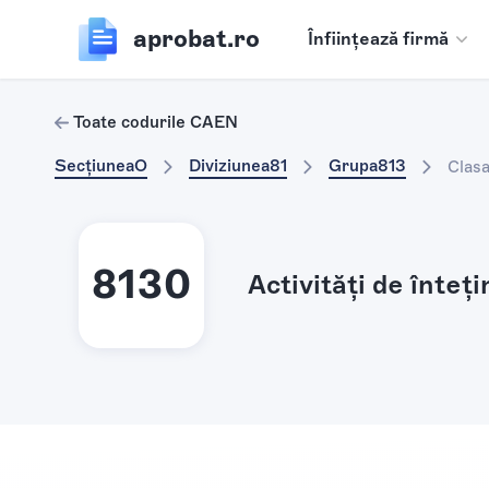
aprobat.ro
Înființează firmă
Toate codurile CAEN
Secțiunea
O
Diviziunea
81
Grupa
813
Clas
8130
Activităţi de înteţ