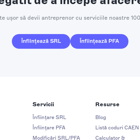
egătit de a începe afacer
e ușor să devii antreprenor cu serviciile noastre 10
Înființează SRL
Înființează PFA
Servicii
Resurse
Înființare SRL
Blog
Înființare PFA
Listă coduri CAEN
Modificări SRL/PFA
Calculator &