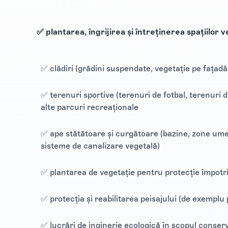
✅ plantarea, îngrijirea și întreținerea spațiilor v
✅ clădiri (grădini suspendate, vegetație pe fațadă,
✅ terenuri sportive (terenuri de fotbal, terenuri d
alte parcuri recreaționale
✅ ape stătătoare și curgătoare (bazine, zone umede
sisteme de canalizare vegetală)
✅ plantarea de vegetație pentru protecție împotriva
✅ protecția și reabilitarea peisajului (de exemplu 
✅ lucrări de inginerie ecologică în scopul conservă