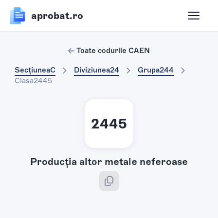
aprobat.ro
Toate codurile CAEN
Secțiunea
C
Diviziunea
24
Grupa
244
Clasa
2445
2445
Producţia altor metale neferoase