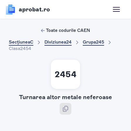
aprobat.ro
Toate codurile CAEN
Secțiunea
C
Diviziunea
24
Grupa
245
Clasa
2454
2454
Turnarea altor metale neferoase