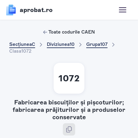
aprobat.ro
Toate codurile CAEN
Secțiunea
C
Diviziunea
10
Grupa
107
Clasa
1072
1072
Fabricarea biscuiţilor şi pişcoturilor;
fabricarea prăjiturilor şi a produselor
conservate