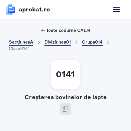
aprobat.ro
Toate codurile CAEN
Secțiunea
A
Diviziunea
01
Grupa
014
Clasa
0141
0141
Creşterea bovinelor de lapte