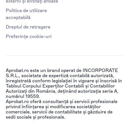
externi și entități afiliate
Politica de utilizare
acceptabilă
Dreptul de retragere
Preferințe cookie-uri
Aprobat.ro este un brand operat de INCORPORATE
S.R.L., societate de expertiză contabilă autorizată,
înregistrată conform legislației în vigoare și înscrisă în
Tabloul Corpului Experților Contabili și Contabililor
Autorizați din România, deținând autorizația seria A,
numărul 19559.
Aprobat.ro oferă consultanță și servicii profesionale
privind înființarea și modificarea societăților
comerciale, servicii de contabilitate și găzduire de
sedii sociale și profesionale.