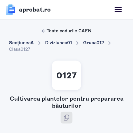
aprobat.ro
Toate codurile CAEN
Secțiunea
A
Diviziunea
01
Grupa
012
Clasa
0127
0127
Cultivarea plantelor pentru prepararea
băuturilor