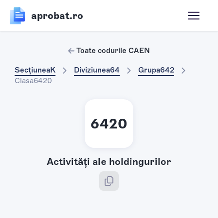
aprobat.ro
Toate codurile CAEN
Secțiunea
K
Diviziunea
64
Grupa
642
Clasa
6420
6420
Activităţi ale holdingurilor