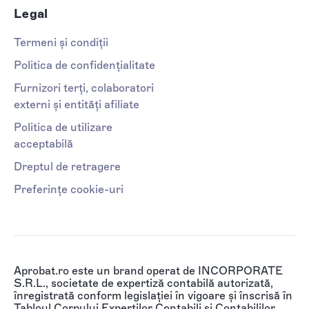
Legal
Termeni și condiții
Politica de confidențialitate
Furnizori terți, colaboratori
externi și entități afiliate
Politica de utilizare
acceptabilă
Dreptul de retragere
Preferințe cookie-uri
Aprobat.ro este un brand operat de INCORPORATE
S.R.L., societate de expertiză contabilă autorizată,
înregistrată conform legislației în vigoare și înscrisă în
Tabloul Corpului Experților Contabili și Contabililor