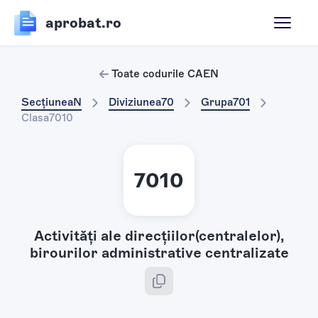
aprobat.ro
Toate codurile CAEN
Secțiunea
N
Diviziunea
70
Grupa
701
Clasa
7010
7010
Activităţi ale direcţiilor(centralelor),
birourilor administrative centralizate