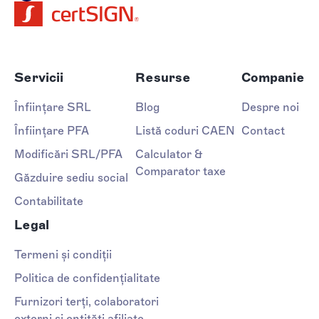
Servicii
Resurse
Companie
Înființare SRL
Blog
Despre noi
Înființare PFA
Listă coduri CAEN
Contact
Modificări SRL/PFA
Calculator &
Comparator taxe
Găzduire sediu social
Contabilitate
Legal
Termeni și condiții
Politica de confidențialitate
Furnizori terți, colaboratori
externi și entități afiliate