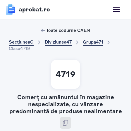
aprobat.ro
Toate codurile CAEN
Secțiunea
G
Diviziunea
47
Grupa
471
Clasa
4719
4719
Comerţ cu amănuntul în magazine
nespecializate, cu vânzare
predominantă de produse nealimentare