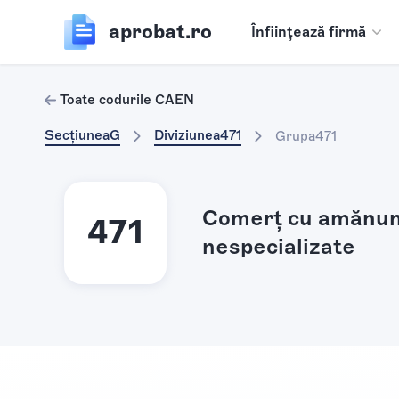
aprobat.ro
Înființează firmă
Toate codurile CAEN
Secțiunea
G
Diviziunea
471
Grupa
471
Comerţ cu amănun
471
nespecializate