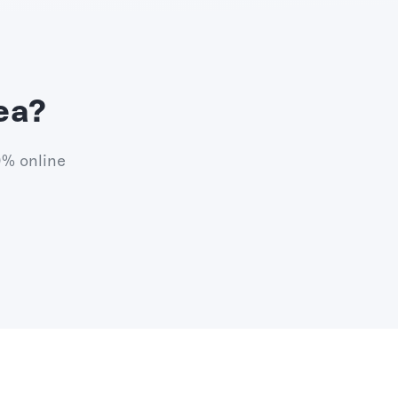
ea?
0% online