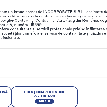
 este un brand operat de INCORPORATE S.R.L., societate de
torizată, înregistrată conform legislației în vigoare și înscri
perților Contabili și Contabililor Autorizați din România, de
 seria A, numărul 19559.
feră consultanță și servicii profesionale privind înființarea ș
societăților comerciale, servicii de contabilitate și găzduire 
rofesionale.
TIVĂ
SOLUȚIONAREA ONLINE
A LITIGIILOR
DETALII