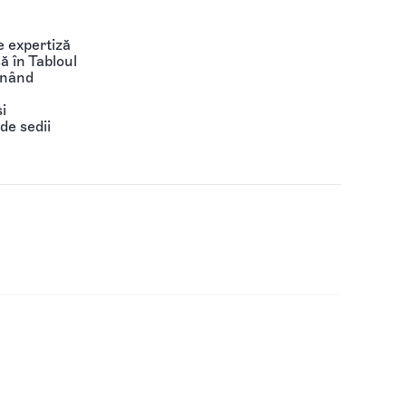
 expertiză
să în Tabloul
ținând
i
de sedii