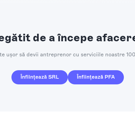
egătit de a începe afacer
e ușor să devii antreprenor cu serviciile noastre 10
Înființează SRL
Înființează PFA