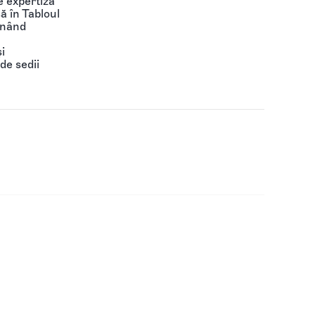
 expertiză
să în Tabloul
ținând
i
de sedii