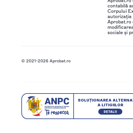
Aprobat.ro
contabilă au
Corpului Ex
autorizația
Aprobat.ro o
modificarea 
sociale și p
© 2021-2026 Aprobat.ro
SOLUȚIONAREA ALTERNA
A LITIGIILOR
DETALII