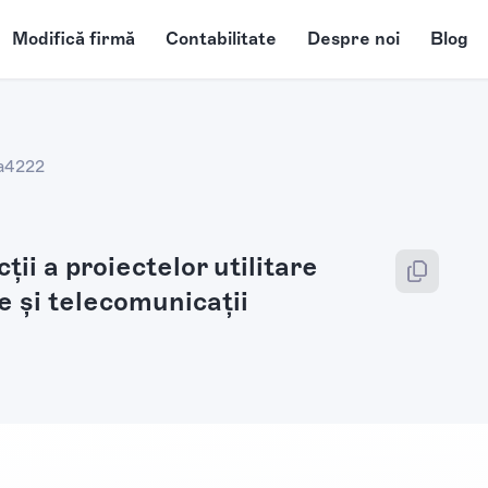
Modifică firmă
Contabilitate
Despre noi
Blog
a
4222
ţii a proiectelor utilitare
e şi telecomunicaţii