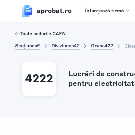
aprobat.ro
Înființează firmă
Toate codurile CAEN
Secțiunea
F
Diviziunea
42
Grupa
422
Clas
Lucrări de construc
4222
pentru electricitat