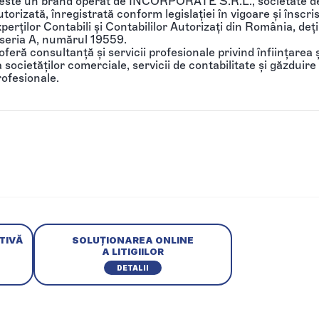
 este un brand operat de INCORPORATE S.R.L., societate de
torizată, înregistrată conform legislației în vigoare și înscri
perților Contabili și Contabililor Autorizați din România, de
 seria A, numărul 19559.
feră consultanță și servicii profesionale privind înființarea ș
societăților comerciale, servicii de contabilitate și găzduire 
rofesionale.
TIVĂ
SOLUȚIONAREA ONLINE
A LITIGIILOR
DETALII