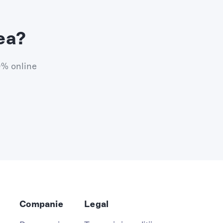
ea?
0% online
Companie
Legal