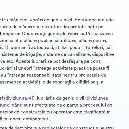
tru clădiri şi lucrări de geniu civil. Secţiunea include
dicarea de clădiri sau structuri din prefabricate pe
 temporar. Construcţii generale reprezintă realizarea
ne şi alte clădiri publice şi utilitare, clădiri pentru
il ), cum ar fi autostrăzi, străzi, poduri, tuneluri, căi
 sisteme de irigaţie, sisteme de canalizare, dispozitive
tive etc. Aceste lucrări se pot desfăşura pe cont
crări şi uneori întreaga activitate practică poate fi
 au întreaga responsabilitate pentru proiectele de
semenea activităţile de reparaţii a clădirilor şi a
i (
diviziunea 41
), lucrările de geniu civil (
diviziunea
 atunci când sunt efectuate ca o parte a procesului de
ntelor de construcţie cu operator este clasificată în
ată cu acest echipament.
ea de dezvoltare a proiectelor de construcţie pentru