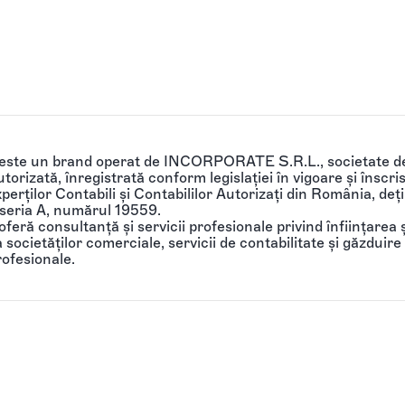
 este un brand operat de INCORPORATE S.R.L., societate de
torizată, înregistrată conform legislației în vigoare și înscri
perților Contabili și Contabililor Autorizați din România, de
 seria A, numărul 19559.
feră consultanță și servicii profesionale privind înființarea ș
societăților comerciale, servicii de contabilitate și găzduire 
rofesionale.