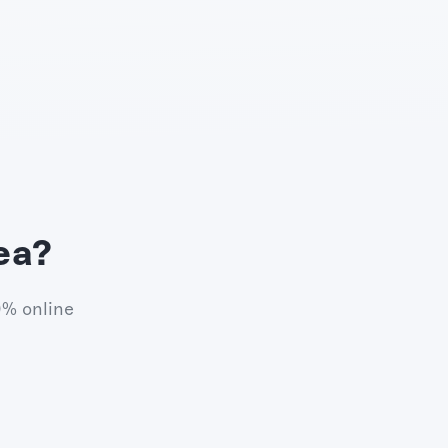
ea?
0% online