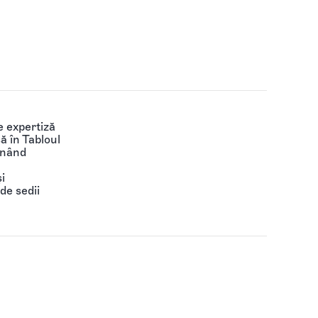
 expertiză
să în Tabloul
ținând
i
de sedii