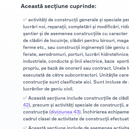
Această secţiune cuprinde:
✅ activităţi de construcţii generale şi speciale pen
lucrări noi, reparaţii, completări şi modificări, ri
şantier şi de asemenea construcţiile cu caracter
de clădiri de locuinţe, clădiri pentru birouri, magazi
ferme etc., sau construcţii inginereşti (de geniu civ
ferate, aerodromuri, porturi, lucrări hidrotehnice,
industriale, conducte şi linii electrice, baze spor
propriu, pe bază de onorarii sau contract. Unele lu
executată de către subcontractori. Unităţile care
construcţie sunt clasificate aici. Sunt incluse de a
lucrărilor de geniu civil.
✅ Această secţiune include construcţiile de clădir
42
), precum şi activităţi speciale de construcţii,
construcţie (
diviziunea 43
). Închirierea echipame
cadrul clasei de activitate de construcţii efectu
✅ Această secţiune include de asemenea activitat