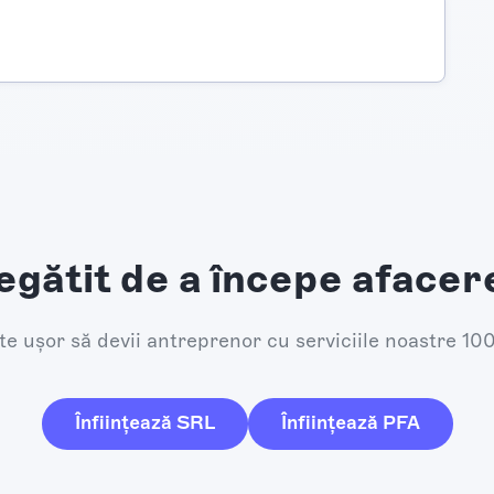
egătit de a începe afacer
e ușor să devii antreprenor cu serviciile noastre 10
Înființează SRL
Înființează PFA