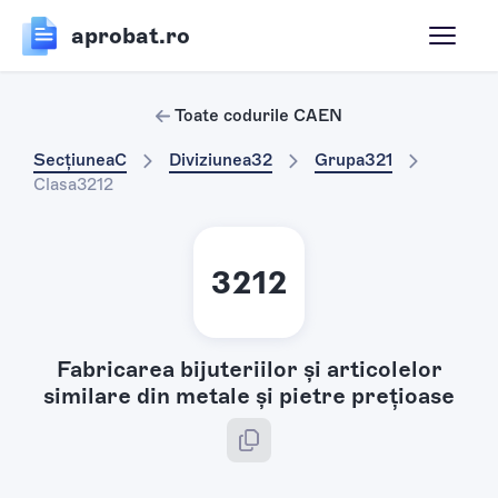
aprobat.ro
Toate codurile CAEN
Secțiunea
C
Diviziunea
32
Grupa
321
Clasa
3212
3212
Fabricarea bijuteriilor şi articolelor
similare din metale şi pietre preţioase