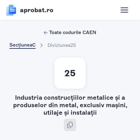
aprobat.ro
Toate codurile CAEN
Secțiunea
C
Diviziunea
25
25
Industria construcţiilor metalice şi a
produselor din metal, exclusiv maşini,
utilaje şi instalaţii