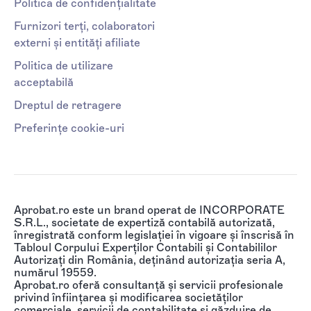
Politica de confidențialitate
Furnizori terți, colaboratori
externi și entități afiliate
Politica de utilizare
acceptabilă
Dreptul de retragere
Preferințe cookie-uri
Aprobat.ro este un brand operat de INCORPORATE
S.R.L., societate de expertiză contabilă autorizată,
înregistrată conform legislației în vigoare și înscrisă în
Tabloul Corpului Experților Contabili și Contabililor
Autorizați din România, deținând autorizația seria A,
numărul 19559.
Aprobat.ro oferă consultanță și servicii profesionale
privind înființarea și modificarea societăților
comerciale, servicii de contabilitate și găzduire de