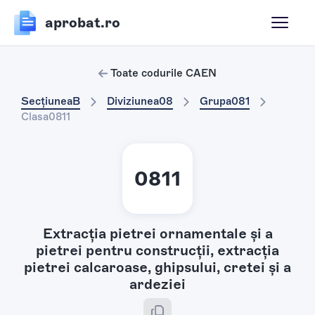
aprobat.ro
Toate codurile CAEN
Secțiunea
B
Diviziunea
08
Grupa
081
Clasa
0811
0811
Extracţia pietrei ornamentale şi a
pietrei pentru construcţii, extracţia
pietrei calcaroase, ghipsului, cretei şi a
ardeziei