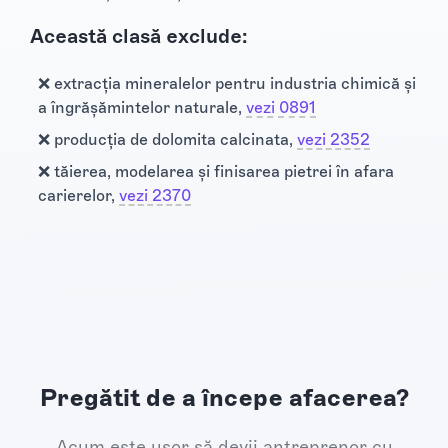
Această clasă exclude:
❌ extracţia mineralelor pentru industria chimică şi
a îngrăşămintelor naturale,
vezi 0891
❌ producţia de dolomita calcinata,
vezi 2352
❌ tăierea, modelarea şi finisarea pietrei în afara
carierelor,
vezi 2370
Pregătit de a începe afacerea?
Acum este ușor să devii antreprenor cu