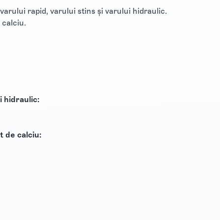
rului rapid, varului stins și varului hidraulic.
 calciu.
i hidraulic:
t de calciu: