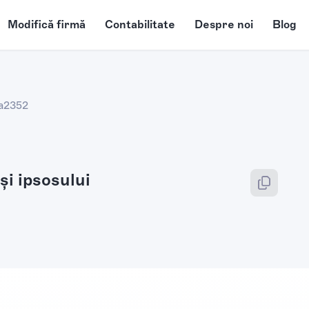
Modifică firmă
Contabilitate
Despre noi
Blog
a
2352
şi ipsosului