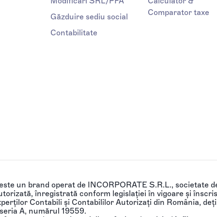
Modificări SRL/PFA
Calculator &
Comparator taxe
Găzduire sediu social
Contabilitate
 este un brand operat de INCORPORATE S.R.L., societate de
torizată, înregistrată conform legislației în vigoare și înscri
perților Contabili și Contabililor Autorizați din România, de
 seria A, numărul 19559.