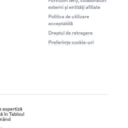
Furnizori terți, colaboratori
externi și entități afiliate
Politica de utilizare
acceptabilă
Dreptul de retragere
Preferințe cookie-uri
 expertiză
să în Tabloul
ținând