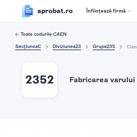
aprobat.ro
Înființează firmă
Toate codurile CAEN
Secțiunea
C
Diviziunea
23
Grupa
235
Clas
2352
Fabricarea varului 