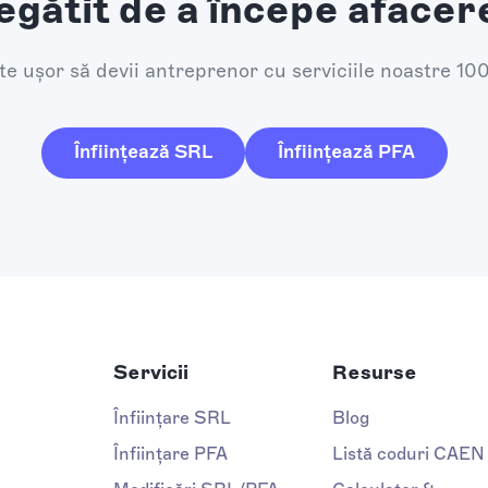
egătit de a începe afacer
e ușor să devii antreprenor cu serviciile noastre 10
Înființează SRL
Înființează PFA
Servicii
Resurse
Înființare SRL
Blog
Înființare PFA
Listă coduri CAEN