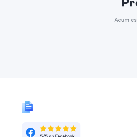
Pr
Acum est
5/5
on Facebook