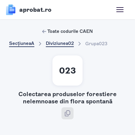
aprobat.ro
Toate codurile CAEN
Secțiunea
A
Diviziunea
02
Grupa
023
023
Colectarea produselor forestiere
nelemnoase din flora spontană