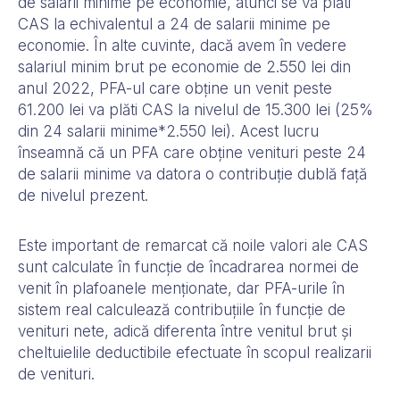
de salarii minime pe economie, atunci se va plăti
CAS la echivalentul a 24 de salarii minime pe
economie. În alte cuvinte, dacă avem în vedere
salariul minim brut pe economie de 2.550 lei din
anul 2022, PFA-ul care obține un venit peste
61.200 lei va plăti CAS la nivelul de 15.300 lei (25%
din 24 salarii minime*2.550 lei). Acest lucru
înseamnă că un PFA care obține venituri peste 24
de salarii minime va datora o contribuție dublă față
de nivelul prezent.
Este important de remarcat că noile valori ale CAS
sunt calculate în funcție de încadrarea normei de
venit în plafoanele menționate, dar PFA-urile în
sistem real calculează contribuțiile în funcție de
venituri nete, adică diferenta între venitul brut și
cheltuielile deductibile efectuate în scopul realizarii
de venituri.