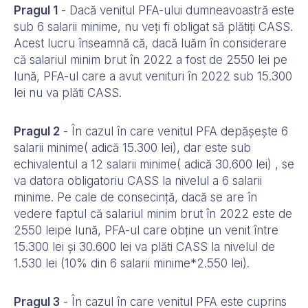
Pragul 1
- Dacă venitul PFA-ului dumneavoastră este
sub 6 salarii minime, nu veți fi obligat să plătiți CASS.
Acest lucru înseamnă că, dacă luăm în considerare
că salariul minim brut în 2022 a fost de 2550 lei pe
lună, PFA-ul care a avut venituri în 2022 sub 15.300
lei nu va plăti CASS.
Pragul 2
- În cazul în care venitul PFA depășește 6
salarii minime( adică 15.300 lei), dar este sub
echivalentul a 12 salarii minime( adică 30.600 lei) , se
va datora obligatoriu CASS la nivelul a 6 salarii
minime. Pe cale de consecință, dacă se are în
vedere faptul că salariul minim brut în 2022 este de
2550 leipe lună, PFA-ul care obține un venit între
15.300 lei și 30.600 lei va plăti CASS la nivelul de
1.530 lei (10% din 6 salarii minime*2.550 lei).
Pragul 3
- În cazul în care venitul PFA este cuprins