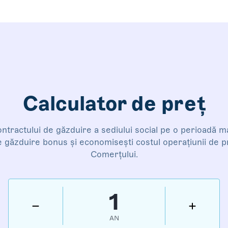
Calculator de preț
ntractului de găzduire a sediului social pe o perioadă ma
e găzduire bonus și economisești costul operațiunii de p
Comerțului.
1
AN