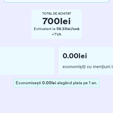
TOTAL DE ACHITAT
700
lei
Echivalent la
58.33
lei/lună
+TVA
0.00
lei
economișiți cu mențiuni
Economisești
0.00
lei
alegând plata pe
1
an
.