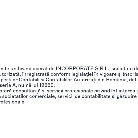
 este un brand operat de INCORPORATE S.R.L., societate de
torizată, înregistrată conform legislației în vigoare și înscri
perților Contabili și Contabililor Autorizați din România, de
 seria A, numărul 19559.
feră consultanță și servicii profesionale privind înființarea ș
societăților comerciale, servicii de contabilitate și găzduire 
rofesionale.