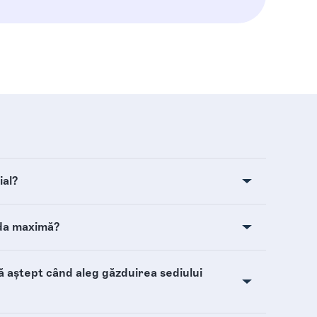
ial?
ada maximă?
mă aștept când aleg găzduirea sediului