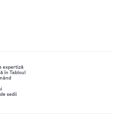
 expertiză
să în Tabloul
ținând
i
de sedii