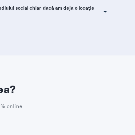
iului social chiar dacă am deja o locație
ea?
0% online