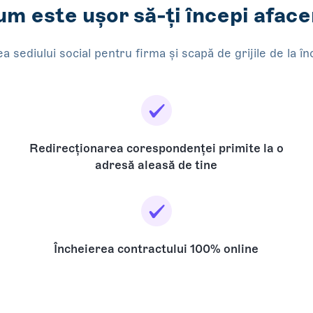
m este ușor să-ți începi afac
a sediului social pentru firma și scapă de grijile de la î
Redirecționarea corespondenței primite la o
adresă aleasă de tine
i
Încheierea contractului 100% online