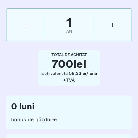
1
AN
TOTAL DE ACHITAT
700
lei
Echivalent la
58.33
lei/lună
+TVA
0 luni
bonus de găzduire