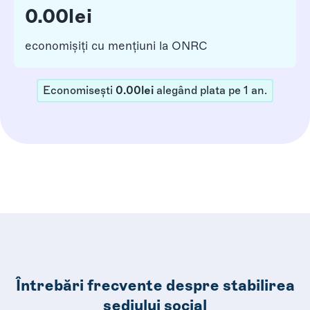
0.00
lei
economișiți cu mențiuni la ONRC
Economisești
0.00
lei
alegând plata pe
1
an
.
Întrebări frecvente despre stabilirea
sediului social