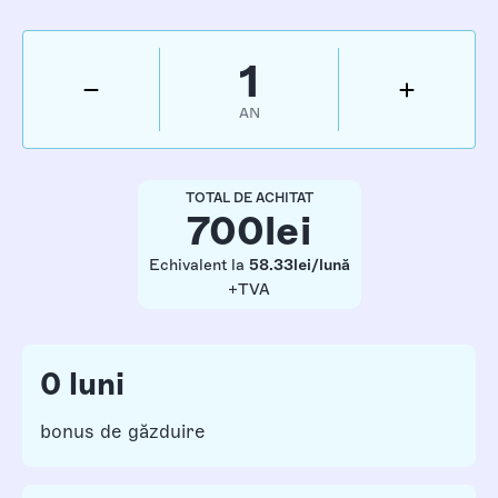
1
AN
TOTAL DE ACHITAT
700
lei
Echivalent la
58.33
lei/lună
+TVA
0 luni
bonus de găzduire