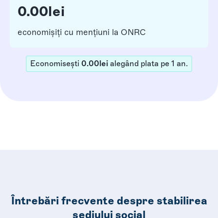
0.00
lei
economișiți cu mențiuni la ONRC
Economisești
0.00
lei
alegând plata pe
1
an
.
Întrebări frecvente despre stabilirea
sediului social