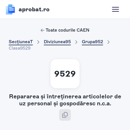
aprobat.ro
Toate codurile CAEN
Secțiunea
T
Diviziunea
95
Grupa
952
Clasa
9529
9529
Repararea și întreținerea articolelor de
uz personal şi gospodăresc n.c.a.