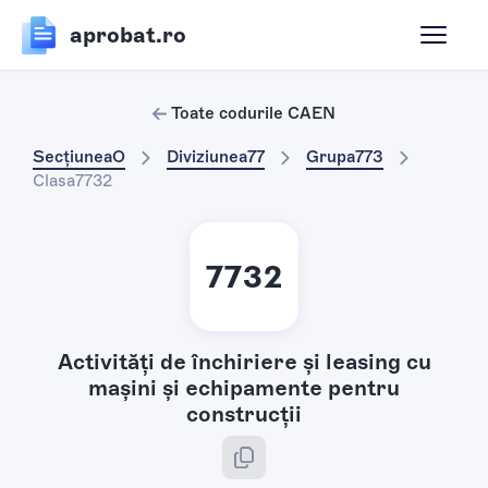
aprobat.ro
Toate codurile CAEN
Secțiunea
O
Diviziunea
77
Grupa
773
Clasa
7732
7732
Activităţi de închiriere şi leasing cu
maşini şi echipamente pentru
construcţii