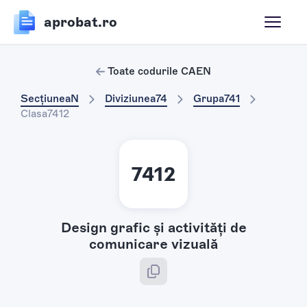
aprobat.ro
Toate codurile CAEN
Secțiunea
N
Diviziunea
74
Grupa
741
Clasa
7412
7412
Design grafic și activități de
comunicare vizuală