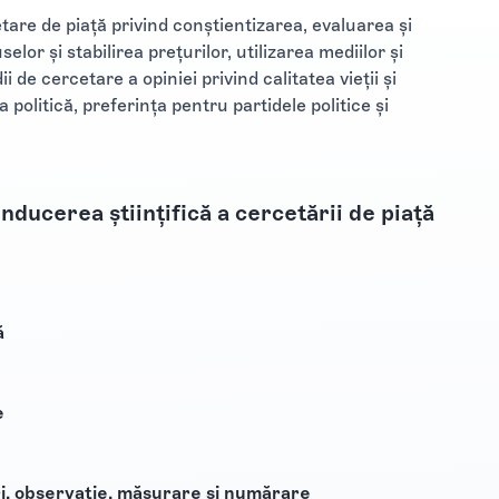
tare de piață privind conștientizarea, evaluarea și
elor și stabilirea prețurilor, utilizarea mediilor și
ii de cercetare a opiniei privind calitatea vieții și
ea politică, preferința pentru partidele politice și
ducerea științifică a cercetării de piață
ă
e
i, observație, măsurare și numărare