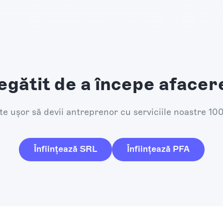
egătit de a începe afacer
e ușor să devii antreprenor cu serviciile noastre 10
Înființează SRL
Înființează PFA