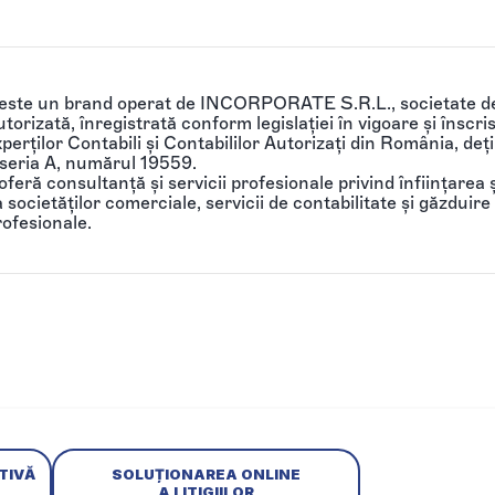
 este un brand operat de INCORPORATE S.R.L., societate de
torizată, înregistrată conform legislației în vigoare și înscri
perților Contabili și Contabililor Autorizați din România, de
 seria A, numărul 19559.
feră consultanță și servicii profesionale privind înființarea ș
societăților comerciale, servicii de contabilitate și găzduire 
rofesionale.
TIVĂ
SOLUȚIONAREA ONLINE
A LITIGIILOR