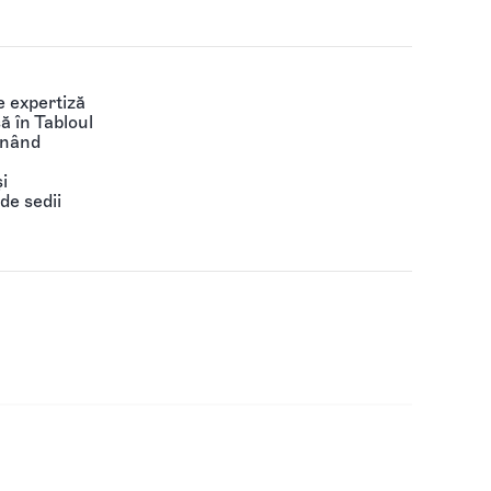
 expertiză
să în Tabloul
ținând
i
de sedii