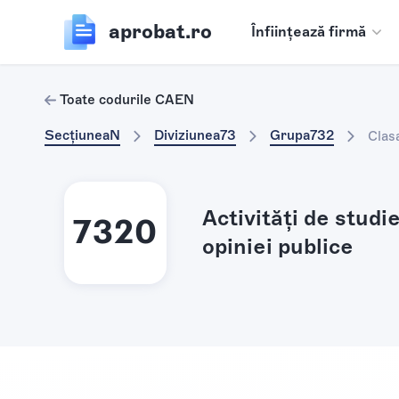
aprobat.ro
Înființează firmă
Toate codurile CAEN
Secțiunea
N
Diviziunea
73
Grupa
732
Clas
Activităţi de studi
7320
opiniei publice