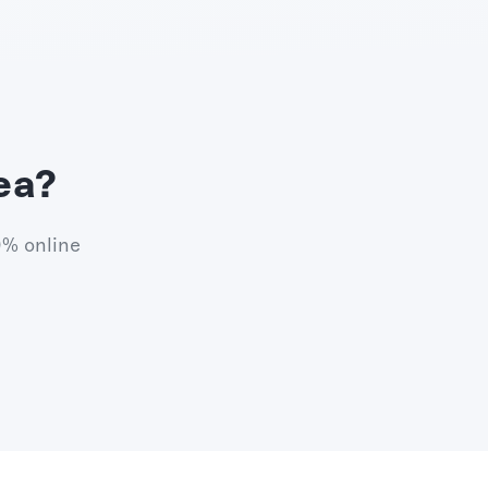
ea?
0% online