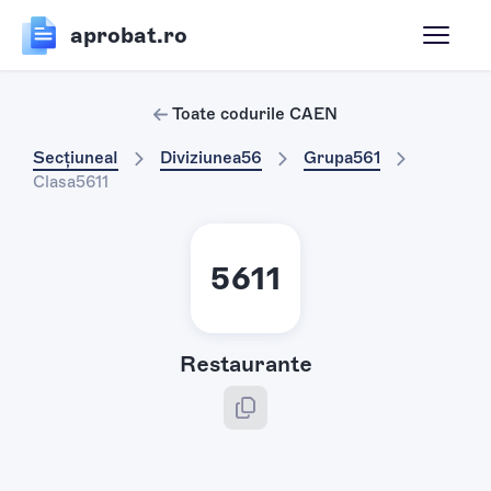
aprobat.ro
Toate codurile CAEN
Secțiunea
I
Diviziunea
56
Grupa
561
Clasa
5611
5611
Restaurante