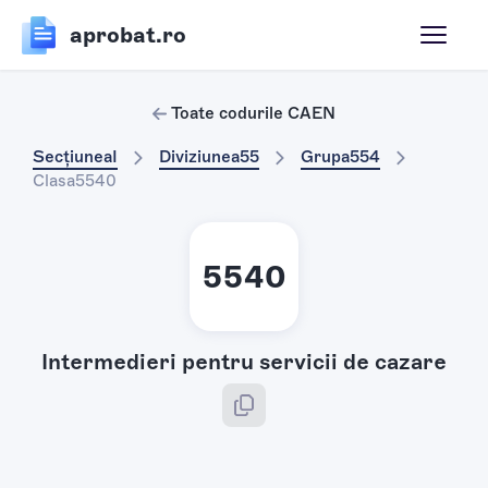
aprobat.ro
Toate codurile CAEN
Secțiunea
I
Diviziunea
55
Grupa
554
Clasa
5540
5540
Intermedieri pentru servicii de cazare