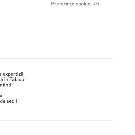
Preferințe cookie-uri
 expertiză
să în Tabloul
ținând
i
de sedii