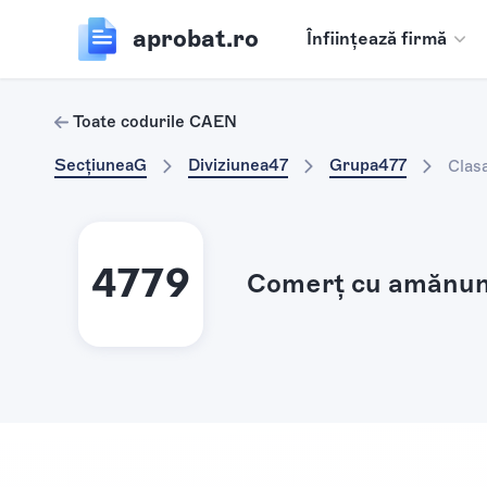
aprobat.ro
Înființează firmă
Toate codurile CAEN
Secțiunea
G
Diviziunea
47
Grupa
477
Clas
4779
Comerţ cu amănuntu