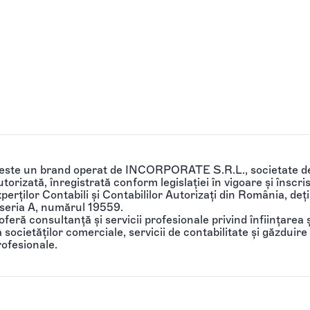
 este un brand operat de INCORPORATE S.R.L., societate de
torizată, înregistrată conform legislației în vigoare și înscri
perților Contabili și Contabililor Autorizați din România, de
 seria A, numărul 19559.
feră consultanță și servicii profesionale privind înființarea ș
societăților comerciale, servicii de contabilitate și găzduire 
rofesionale.