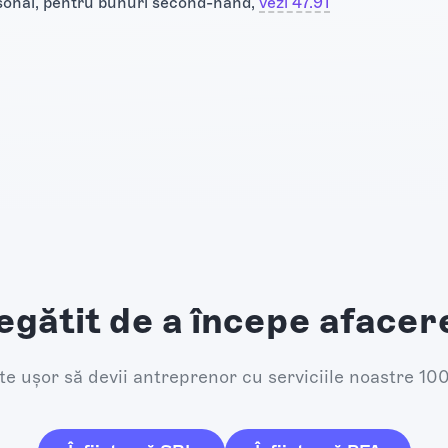
personal, pentru bunuri second-hand,
vezi 47.91
egătit de a începe afacer
e ușor să devii antreprenor cu serviciile noastre 10