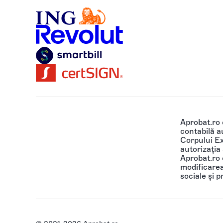
Aprobat.ro
contabilă au
Corpului Ex
autorizația
Aprobat.ro o
modificarea 
sociale și p