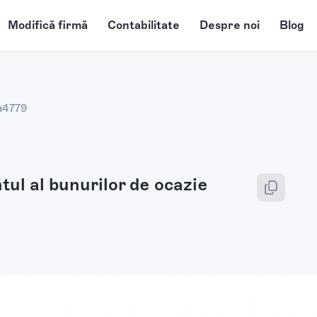
Modifică firmă
Contabilitate
Despre noi
Blog
a
4779
l al bunurilor de ocazie