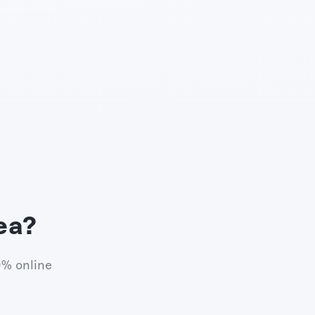
ea?
0% online