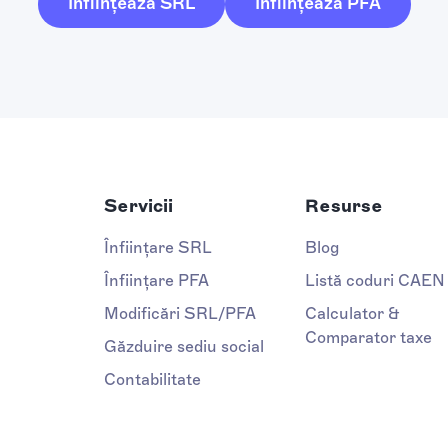
Înființează SRL
Înființează PFA
Servicii
Resurse
Înființare SRL
Blog
Înființare PFA
Listă coduri CAEN
Modificări SRL/PFA
Calculator &
Comparator taxe
Găzduire sediu social
Contabilitate