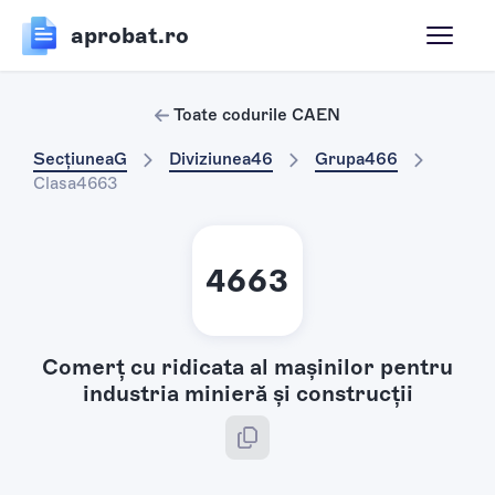
aprobat.ro
Toate codurile CAEN
Secțiunea
G
Diviziunea
46
Grupa
466
Clasa
4663
4663
Comerţ cu ridicata al maşinilor pentru
industria minieră şi construcţii