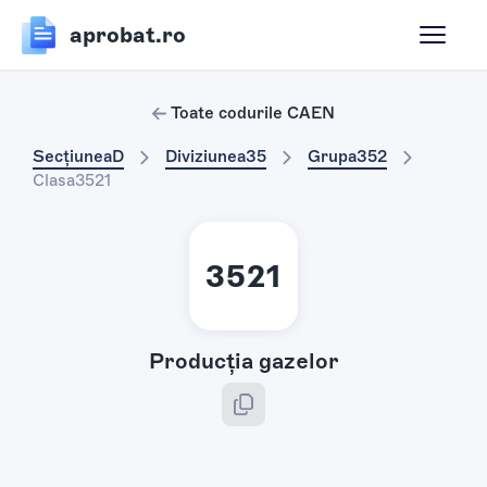
aprobat.ro
Toate codurile CAEN
Secțiunea
D
Diviziunea
35
Grupa
352
Clasa
3521
3521
Producţia gazelor