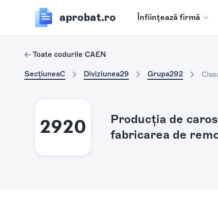
aprobat.ro
Înființează firmă
Toate codurile CAEN
Secțiunea
C
Diviziunea
29
Grupa
292
Clas
Producţia de caros
2920
fabricarea de remo