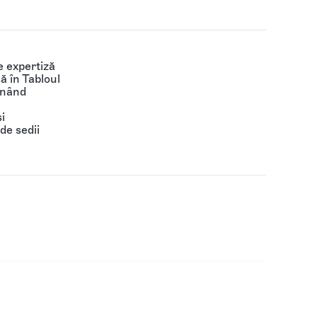
 expertiză
să în Tabloul
ținând
i
de sedii