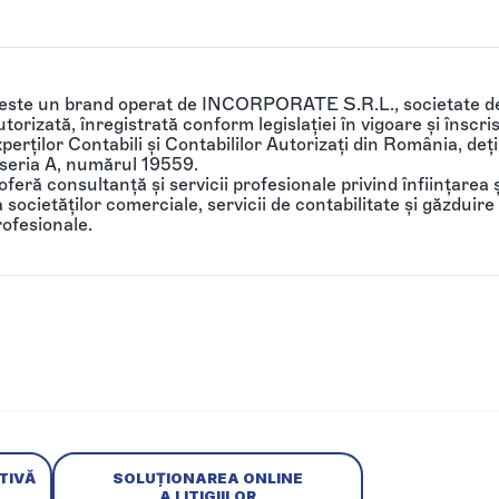
 este un brand operat de INCORPORATE S.R.L., societate de
torizată, înregistrată conform legislației în vigoare și înscri
perților Contabili și Contabililor Autorizați din România, de
 seria A, numărul 19559.
feră consultanță și servicii profesionale privind înființarea ș
societăților comerciale, servicii de contabilitate și găzduire 
rofesionale.
TIVĂ
SOLUȚIONAREA ONLINE
A LITIGIILOR