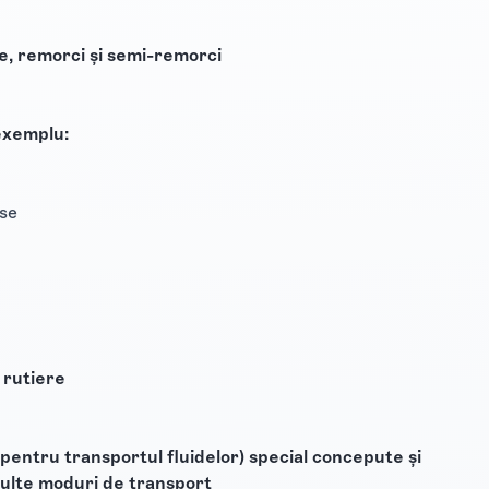
e, remorci şi semi-remorci
exemplu:
ise
 rutiere
pentru transportul fluidelor) special concepute şi
multe moduri de transport