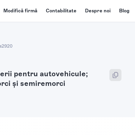
Modifică firmă
Contabilitate
Despre noi
Blog
a
2920
erii pentru autovehicule;
rci şi semiremorci