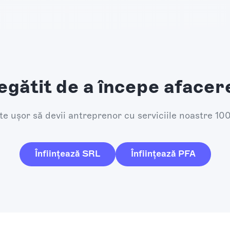
egătit de a începe afacer
e ușor să devii antreprenor cu serviciile noastre 10
Înființează SRL
Înființează PFA