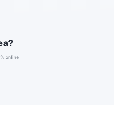
ea?
0% online