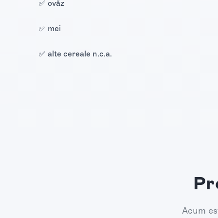
✅ ovăz
✅ mei
✅ alte cereale n.c.a.
Pr
Acum est