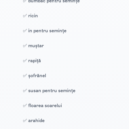
✅ bumbac pentru seminţe
✅ ricin
✅ in pentru seminţe
✅ muştar
✅ rapiţă
✅ şofrănel
✅ susan pentru seminţe
✅ floarea soarelui
✅ arahide