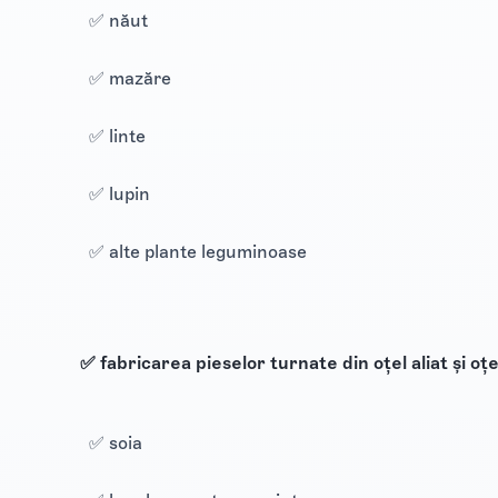
✅ năut
✅ mazăre
✅ linte
✅ lupin
✅ alte plante leguminoase
✅ fabricarea pieselor turnate din oțel aliat și oțel
✅ soia