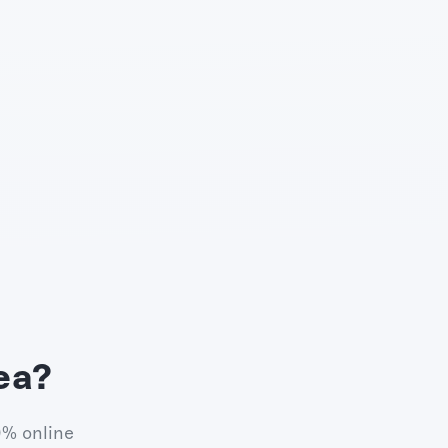
ea?
0% online