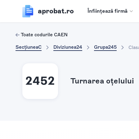
aprobat.ro
Înființează firmă
Toate codurile CAEN
Secțiunea
C
Diviziunea
24
Grupa
245
Clas
2452
Turnarea oţelului