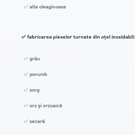
✅ alte oleaginoase
✅ fabricarea pieselor turnate din oțel inoxidabil:
✅ grâu
✅ porumb
✅ sorg
✅ orz şi orzoaică
✅ secară