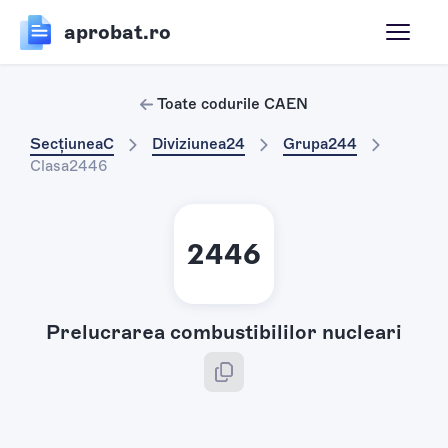
aprobat.ro
Toate codurile CAEN
Secțiunea
C
Diviziunea
24
Grupa
244
Clasa
2446
2446
Prelucrarea combustibililor nucleari