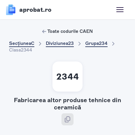
aprobat.ro
Toate codurile CAEN
Secțiunea
C
Diviziunea
23
Grupa
234
Clasa
2344
2344
Fabricarea altor produse tehnice din
ceramică