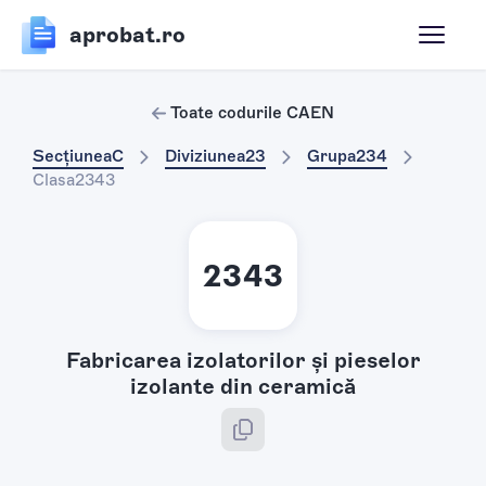
aprobat.ro
Toate codurile CAEN
Secțiunea
C
Diviziunea
23
Grupa
234
Clasa
2343
2343
Fabricarea izolatorilor şi pieselor
izolante din ceramică