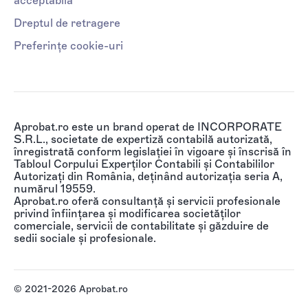
acceptabilă
Dreptul de retragere
Preferințe cookie-uri
Aprobat.ro este un brand operat de INCORPORATE
S.R.L., societate de expertiză contabilă autorizată,
înregistrată conform legislației în vigoare și înscrisă în
Tabloul Corpului Experților Contabili și Contabililor
Autorizați din România, deținând autorizația seria A,
numărul 19559.
Aprobat.ro oferă consultanță și servicii profesionale
privind înființarea și modificarea societăților
comerciale, servicii de contabilitate și găzduire de
sedii sociale și profesionale.
© 2021-2026 Aprobat.ro