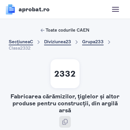
aprobat.ro
Toate codurile CAEN
Secțiunea
C
Diviziunea
23
Grupa
233
Clasa
2332
2332
Fabricarea cărămizilor, ţiglelor şi altor
produse pentru construcţii, din argilă
arsă