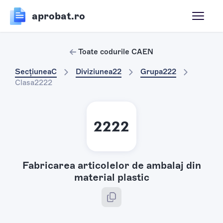
aprobat.ro
Toate codurile CAEN
Secțiunea
C
Diviziunea
22
Grupa
222
Clasa
2222
2222
Fabricarea articolelor de ambalaj din
material plastic