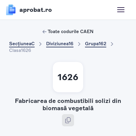
aprobat.ro
Toate codurile CAEN
Secțiunea
C
Diviziunea
16
Grupa
162
Clasa
1626
1626
Fabricarea de combustibili solizi din
biomasă vegetală