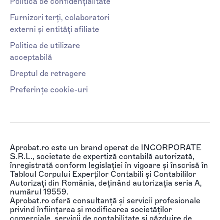
Politica de confidențialitate
Furnizori terți, colaboratori
externi și entități afiliate
Politica de utilizare
acceptabilă
Dreptul de retragere
Preferințe cookie-uri
Aprobat.ro este un brand operat de INCORPORATE
S.R.L., societate de expertiză contabilă autorizată,
înregistrată conform legislației în vigoare și înscrisă în
Tabloul Corpului Experților Contabili și Contabililor
Autorizați din România, deținând autorizația seria A,
numărul 19559.
Aprobat.ro oferă consultanță și servicii profesionale
privind înființarea și modificarea societăților
comerciale, servicii de contabilitate și găzduire de