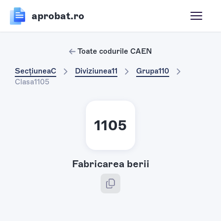
aprobat.ro
Toate codurile CAEN
Secțiunea
C
Diviziunea
11
Grupa
110
Clasa
1105
1105
Fabricarea berii