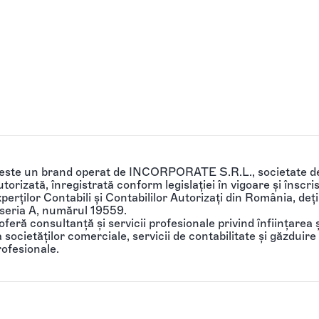
 este un brand operat de INCORPORATE S.R.L., societate de
torizată, înregistrată conform legislației în vigoare și înscri
perților Contabili și Contabililor Autorizați din România, de
 seria A, numărul 19559.
feră consultanță și servicii profesionale privind înființarea ș
societăților comerciale, servicii de contabilitate și găzduire 
rofesionale.