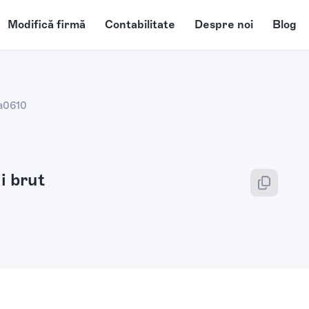
Modifică firmă
Contabilitate
Despre noi
Blog
a
0610
i brut