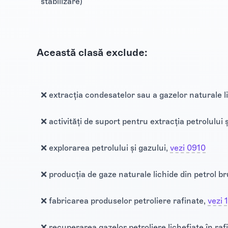
stabilizare)
Această clasă exclude:
❌ extracția condesatelor sau a gazelor naturale l
❌ activități de suport pentru extracția petrolului 
❌ explorarea petrolului și gazului,
vezi 0910
❌ producția de gaze naturale lichide din petrol br
❌ fabricarea produselor petroliere rafinate,
vezi 
❌ recuperarea gazelor petroliere lichefiate în raf