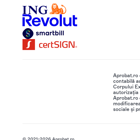
Aprobat.ro
contabilă au
Corpului Ex
autorizația
Aprobat.ro o
modificarea 
sociale și p
© 2021-2026 Aprobat.ro