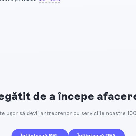
egătit de a începe afacer
e ușor să devii antreprenor cu serviciile noastre 10
Înființează SRL
Înființează PFA