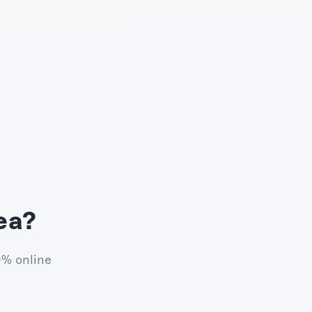
ea?
0% online