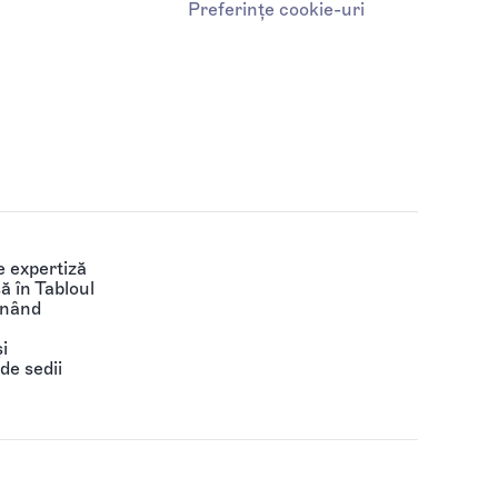
Preferințe cookie-uri
 expertiză
să în Tabloul
ținând
i
de sedii