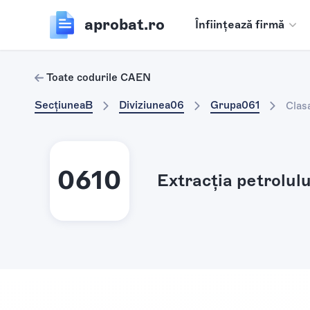
aprobat.ro
Înființează firmă
Toate codurile CAEN
Secțiunea
B
Diviziunea
06
Grupa
061
Clas
0610
Extracţia petrolulu