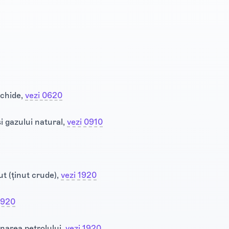
ichide,
vezi 0620
și gazului natural,
vezi 0910
ut (ținut crude),
vezi 1920
1920
inarea petrolului,
vezi 1920