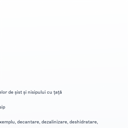
or de șist și nisipului cu țață
sip
xemplu, decantare, dezalinizare, deshidratare,