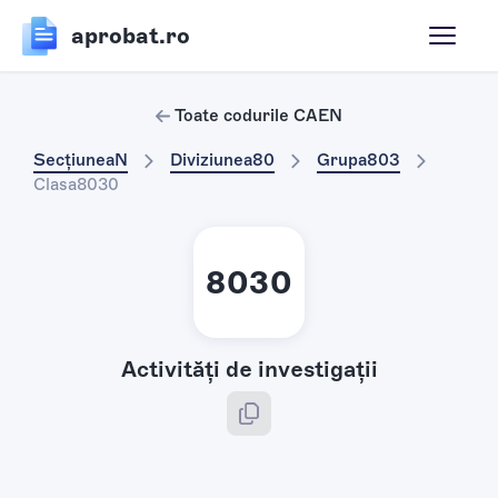
aprobat.ro
Toate codurile CAEN
Secțiunea
N
Diviziunea
80
Grupa
803
Clasa
8030
8030
Activităţi de investigaţii