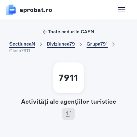
aprobat.ro
Toate codurile CAEN
Secțiunea
N
Diviziunea
79
Grupa
791
Clasa
7911
7911
Activităţi ale agenţiilor turistice