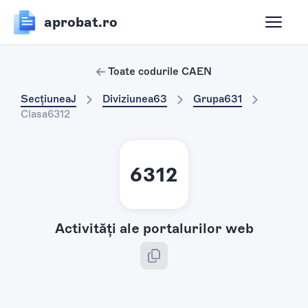
aprobat.ro
Toate codurile CAEN
Secțiunea
J
Diviziunea
63
Grupa
631
Clasa
6312
6312
Activităţi ale portalurilor web